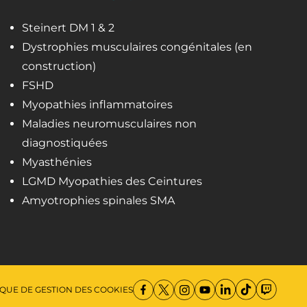
Steinert DM 1 & 2
Dystrophies musculaires congénitales (en
construction)
FSHD
Myopathies inflammatoires
Maladies neuromusculaires non
diagnostiquées
Myasthénies
LGMD Myopathies des Ceintures
Amyotrophies spinales SMA
IQUE DE GESTION DES COOKIES