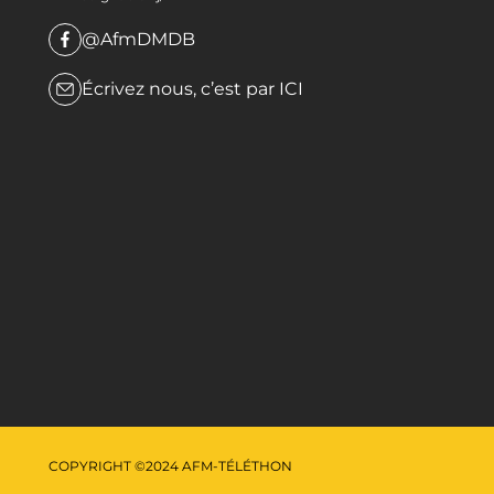
@AfmDMDB
Écrivez nous, c’est par
ICI
COPYRIGHT ©2024 AFM-TÉLÉTHON