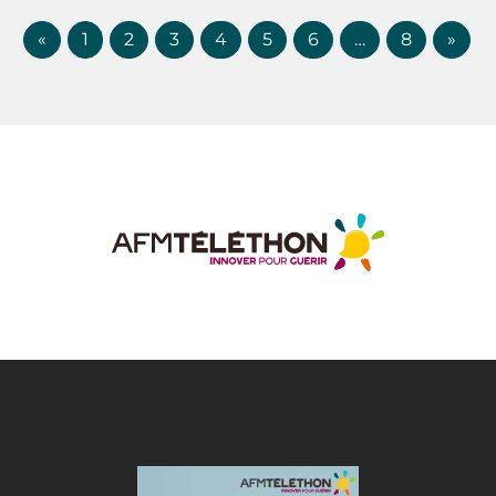
«
1
2
3
4
5
6
…
8
»