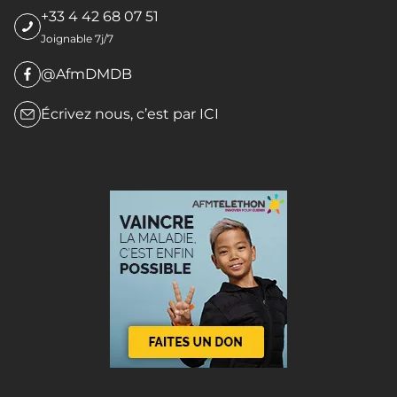
+33 4 42 68 07 51
Joignable 7j/7
@AfmDMDB
Écrivez nous, c’est par
ICI