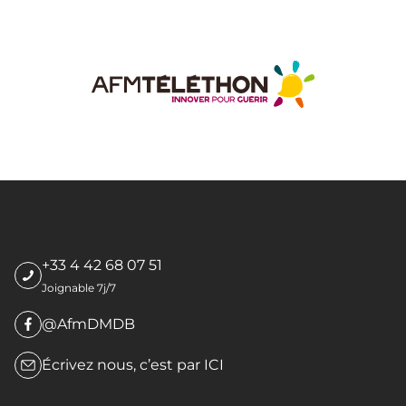
+33 4 42 68 07 51
Joignable 7j/7
@AfmDMDB
Écrivez nous, c’est par
ICI