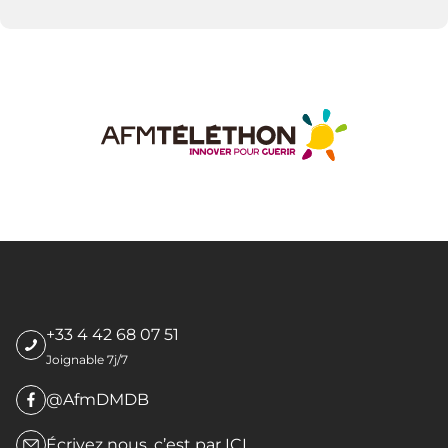
+33 4 42 68 07 51
Joignable 7j/7
@AfmDMDB
Écrivez nous, c’est par
ICI