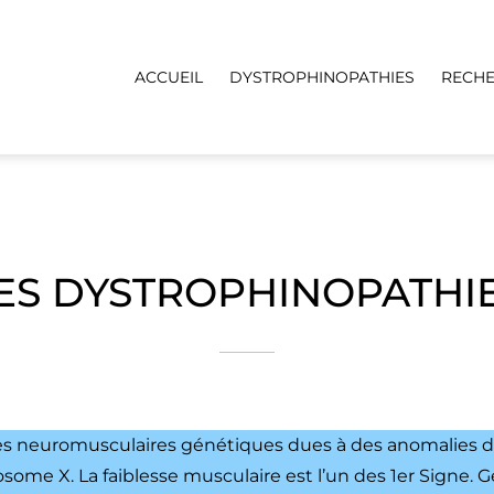
ACCUEIL
DYSTROPHINOPATHIES
RECH
ES DYSTROPHINOPATHI
es neuromusculaires génétiques dues à des anomalies d
ome X. La faiblesse musculaire est l’un des 1er Signe. 