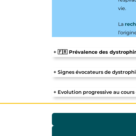
vie.
La
rec
l’origi
+
🇫🇷 Prévalence des dystrophi
+
Signes évocateurs de dystroph
+
Evolution progressive au cours