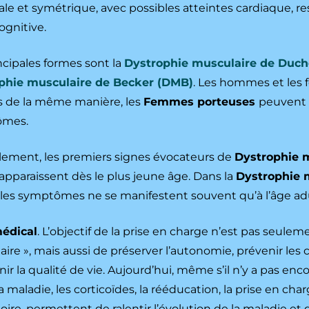
le et symétrique, avec possibles atteintes cardiaque, res
ognitive.
ncipales formes sont la
Dystrophie musculaire de Duc
phie musculaire de Becker (DMB)
. Les hommes et les
s de la même manière, les
Femmes porteuses
peuvent 
ômes.
lement, les premiers signes évocateurs de
Dystrophie 
apparaissent dès le plus jeune âge. Dans la
Dystrophie 
, les symptômes ne se manifestent souvent qu’à l’âge ad
médical
. L’objectif de la prise en charge n’est pas seulemen
ire », mais aussi de préserver l’autonomie, prévenir les 
ir la qualité de vie. Aujourd’hui, même s’il n’y a pas en
la maladie, les corticoïdes, la rééducation, la prise en ch
toire, permettent de ralentir l’évolution de la maladie et 