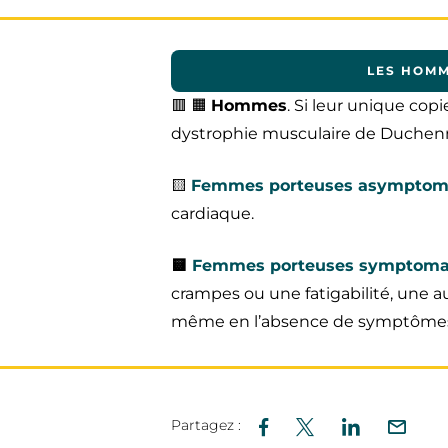
LES HOMM
🟥 🟧
Hommes
. Si leur unique cop
dystrophie musculaire de Duchen
🟨
Femmes porteuses asymptom
cardiaque.
🟨
Femmes porteuses symptoma
crampes ou une fatigabilité, une a
même en l’absence de symptômes
Partagez :