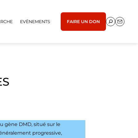
ERCHE
EVÈNEMENTS
FAIRE UN DON
ES
u gène DMD, situé sur le
Généralement progressive,