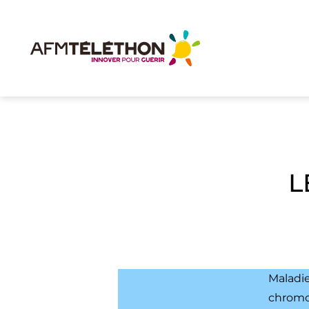
L
Maladi
chromos