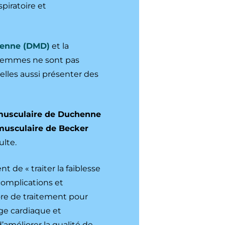
piratoire et
henne (DMD)
et la
 femmes ne sont pas
elles aussi présenter des
musculaire de Duchenne
musculaire de Becker
ulte.
t de « traiter la faiblesse
complications et
core de traitement pour
arge cardiaque et
d’améliorer la qualité de