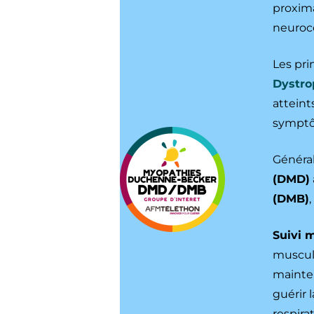
proxima
neuroc
Les pri
Dystro
atteint
sympt
Généra
(DMD)
(DMB)
Suivi 
muscula
mainten
guérir 
respira