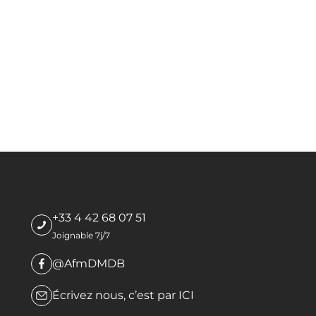
+33 4 42 68 07 51
Joignable 7j/7
@AfmDMDB
Écrivez nous, c’est par
ICI