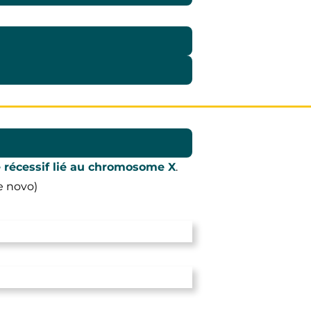
 récessif lié au chromosome X
.
e novo)