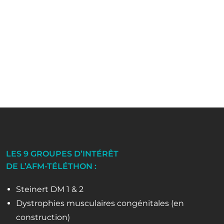
LES 9 GROUPES D’INTÉRÊT
DE L’AFM-TÉLÉTHON :
Steinert DM 1 & 2
Dystrophies musculaires congénitales (en
construction)