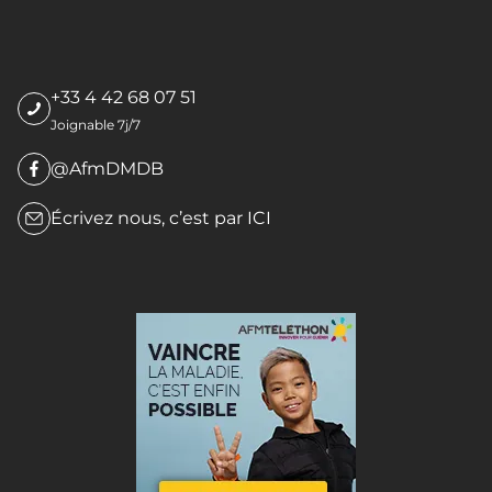
+33 4 42 68 07 51
Joignable 7j/7
@AfmDMDB
Écrivez nous, c’est par
ICI