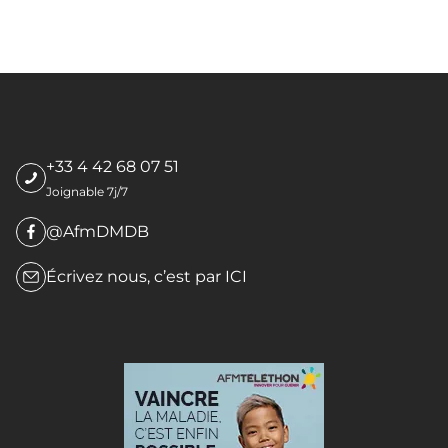
+33 4 42 68 07 51
Joignable 7j/7
@AfmDMDB
Écrivez nous, c’est par
ICI