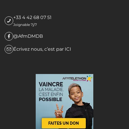
+33 4 42 68 07 51
Joignable 7j/7
@AfmDMDB
Écrivez nous, c’est par
ICI