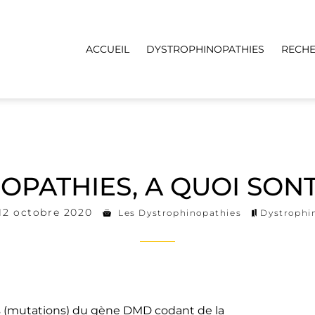
ACCUEIL
DYSTROPHINOPATHIES
RECH
OPATHIES, A QUOI SONT
12 octobre 2020
Les Dystrophinopathies
Dystrophi
s (mutations) du gène DMD codant de la