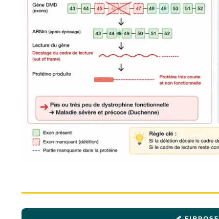
🩹 FIBROS