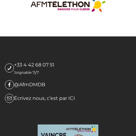
+33 4 42 68 07 51
Joignable 7j/7
@AfmDMDB
Écrivez nous, c’est par
ICI