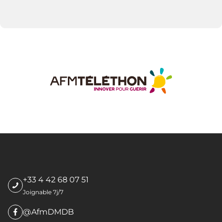
+33 4 42 68 07 51
Joignable 7j/7
@AfmDMDB