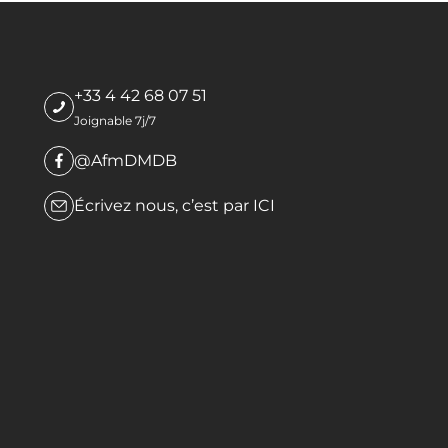
+33 4 42 68 07 51
Joignable 7j/7
@AfmDMDB
Écrivez nous, c’est par
ICI