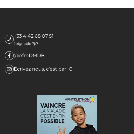
+33 4 42 68 07 51
Joignable 7j/7
@AfmDMDB
Écrivez nous, c’est par
ICI