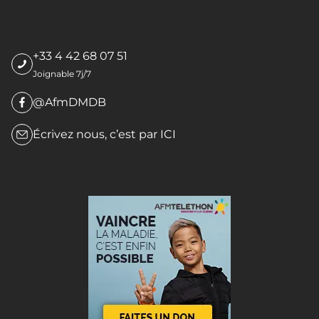
+33 4 42 68 07 51
Joignable 7j/7
@AfmDMDB
Écrivez nous, c’est par
ICI