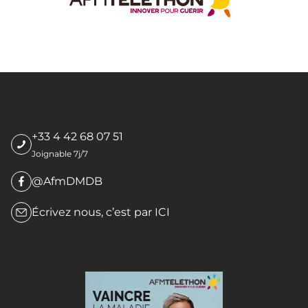
+33 4 42 68 07 51
Joignable 7j/7
@AfmDMDB
Écrivez nous, c’est par
ICI