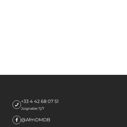
+33 4 42 68 07 51
Joignable 7j/7
@AfmDMDB