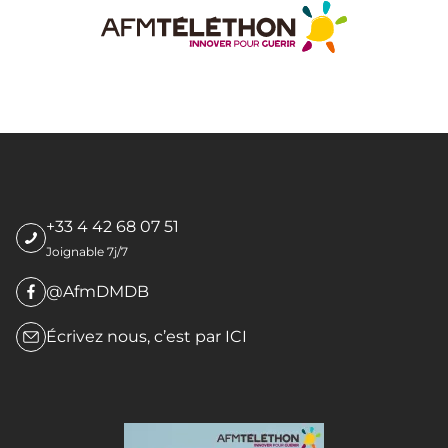
+33 4 42 68 07 51
Joignable 7j/7
@AfmDMDB
Écrivez nous, c’est par
ICI