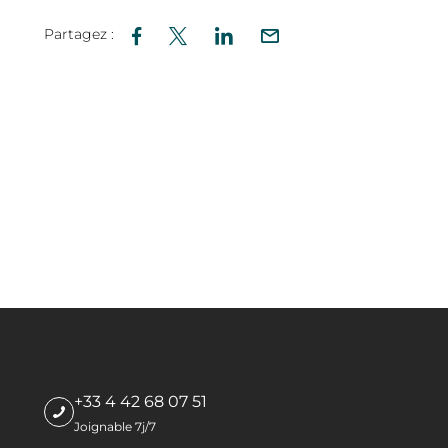
Partagez :
+33 4 42 68 07 51
Joignable 7j/7