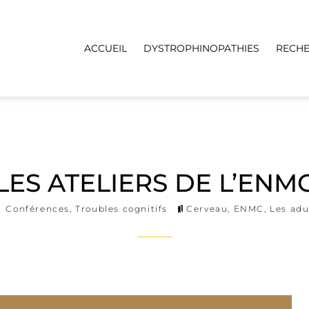
ACCUEIL
DYSTROPHINOPATHIES
RECH
LES ATELIERS DE L’ENM
Conférences
,
Troubles cognitifs
Cerveau
,
ENMC
,
Les ad