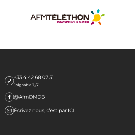
+33 4 42 68 07 51
Joignable 7j/7
@AfmDMDB
Écrivez nous, c’est par
ICI