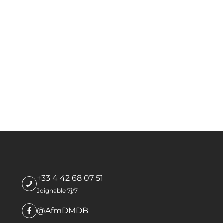
+33 4 42 68 07 51
Joignable 7j/7
@AfmDMDB